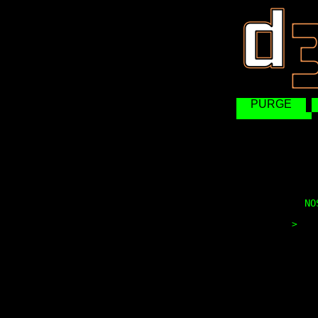
PURGE
  	          *** ***** ***** ***

 	           *** *** * *** ***

  	            *** * *** * ***

   	             *** ***** ***

	    NOSTROMO 180924609

>
▁